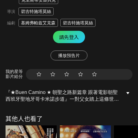
克里斯蒂安魯貝克
碧吉特施塔莫絲
導演
基姆弗帕兹艾克森
碧吉特施塔莫絲
編劇
請先登入
播放預告片
我的星等
影片給分
『★Buen Camino ★ 朝聖之路新篇章 跟著電影朝聖
西班牙聖地牙哥卡米諾步道』一對父女踏上這條世界
知名、長達260公里的「聖雅各之路」，透過朝聖之
路關係因此轉變，這是一部以旅程療癒人生與關係之
其他人也看了
作，講述一段關於愛、失落與釋懷的生命旅程。電影
中呈現了西班牙「聖地牙哥」卡米諾步道、鄉村咖啡
館和村莊的風景其他許多如詩如畫的場景，以及來自