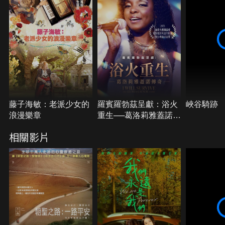
世界各地的許多朝聖者在類似旅程中的視角。
藤子海敏：老派少女的
羅賓羅勃茲呈獻：浴火
峽谷騎跡
浪漫樂章
重生──葛洛莉雅蓋諾傳
奇
相關影片