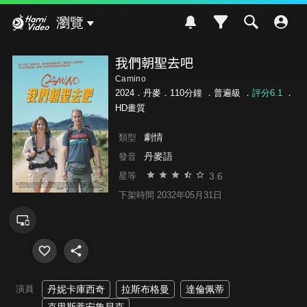
Hami Video
瀏覽
我們朝聖去吧
Camino
2024．丹麥．110分鐘 ．
普遍級
．
評分6.1
．
HD畫質
劇情
類型
丹麥語
發音
3.6
星等
下架時間 2032年05月31日
演員
丹妮卡庫西奇
拉斯布格曼
達倫佩蒂