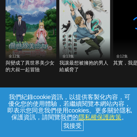
全12集
全13集
全12集
與變成了異世界美少女
我讓最想被擁抱的男人
其實，我
的大叔一起冒險
給威脅了
我們紀錄cookie資訊，以提供客製化內容，可
{{notifyMsg}}
優化您的使用體驗，若繼續閱覽本網站內容，
常見問題
線上客服
服務條款
隱私權保護
即表示您同意我們使用cookies。更多關於隱私
保護資訊，請閱覽我們的
隱私權保護政策
。
中華電信股份有限公司個人家庭分公司
(統一編號：96979949) © 2026