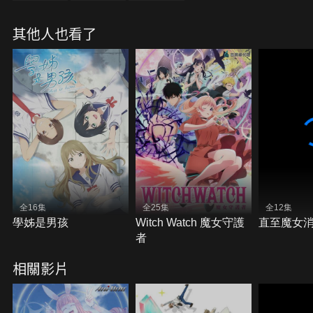
因為他終於遇見了他不停尋求的，命中注定的新娘晃
一。【巨人族的宿願】得到了一個月的答覆期限，決
其他人也看了
定暫時住在這個國家的晃一。雖然對凱烏斯的溺愛行
為感到十分困惑，但巨人族們的生活卻更令他驚訝。
以「繁榮」的概念為力量來源的巨人國泰魯坦托，到
處都能見到不分場合，正在卿卿我我的情侶們。
全16集
全25集
全12集
學姊是男孩
Witch Watch 魔女守護
直至魔女
者
相關影片