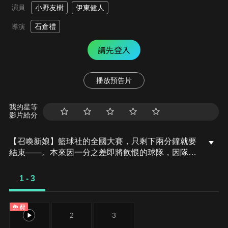
演員
小野友樹
伊東健人
石倉禮
導演
請先登入
播放預告片
我的星等
影片給分
【召喚新娘】籃球社的全國大賽，只剩下兩分鐘就要
結束——。本來因一分之差即將飲恨的球隊，因隊長
晃一的活躍，最終成功逆轉取得優勝。晃一是個身高
180cm，在學校裡受到身為經理的學妹仰慕的風雲人
1 - 3
物。回家後，正當他抱著寫有留言的籃球沉浸在賽後
的餘韻時，房間某處卻突然響起了可疑的聲音。【悲
免費
劇的王子】正當晃一因突然的召喚而陷入混亂時，巨
1
2
3
人國泰魯坦托的王子凱烏斯則是因感激而渾身發抖。