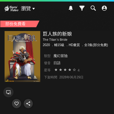
Hami Video
瀏覽
部份免費看
巨人族的新娘
The Titan’s Bride
2020 ．
輔15級
．HD畫質 ．全3集(部分免費)
魔幻冒險
類型
日語
發音
4
星等
下架時間
2028年06月29日