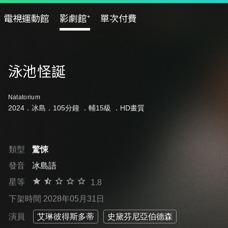
電視運動館
影劇館⁺
單次付費
泳池怪誕
Natatorium
2024．冰島．105分鐘 ．
輔15級
．HD畫質
類型
驚悚
發音
冰島語
星等
1.8
下架時間 2028年05月31日
演員
艾琳彼得斯多蒂
史黛芬尼亞伯德森