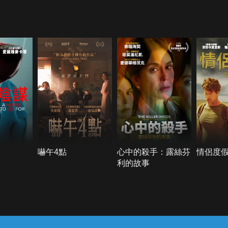
嚇午4點
心中的殺手：露絲芬
情侶度
利的故事
常見問題
線上客服
服務條款
隱私權保護