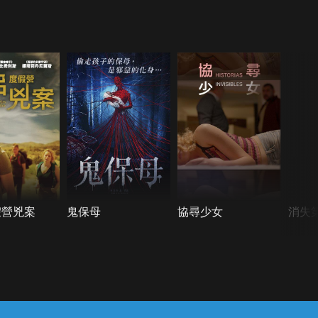
假營兇案
鬼保母
協尋少女
消失