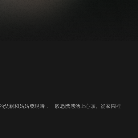
的父親和姑姑發現時，一股恐慌感湧上心頭。從家園裡