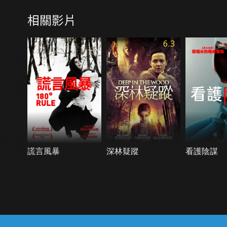
相關影片
6.3
謊言風暴
深林疑蹤
看護陰謀
{{notifyMsg}}