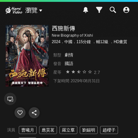
Hami Video
瀏覽
西施新傳
New Biography of Xishi
2024．中國．115分鐘 ．
輔12級
．HD畫質
劇情
類型
國語
發音
2.7
星等
下架時間 2029年08月31日
演員
曹曦月
應昊茗
羅立羣
劉錫明
趙櫻子