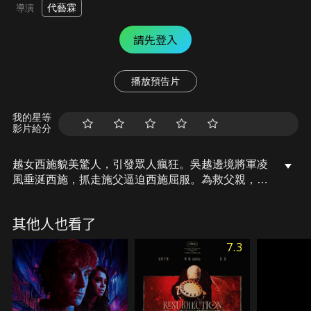
代藝霖
導演
請先登入
播放預告片
我的星等
影片給分
越女西施貌美驚人，引發眾人瘋狂。吳越邊境將軍凌
風垂涎西施，抓走施父逼迫西施屈服。為救父親，西
施甘願受辱。范蠡來拜訪恩人施父，施父已被害，西
施求他為父報仇。范蠡帶西施回住所，西施偷學舞
其他人也看了
蹈、劍術等。文種建議將西施送至吳國，范蠡不忍，
想毀掉西施的容貌。亂世中，各方爭奪權力與美人，
7.3
在紛爭中求存。