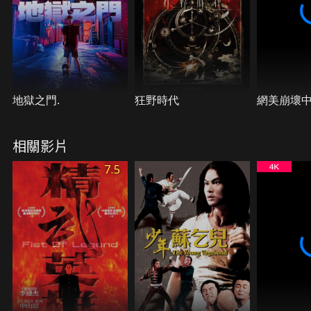
地獄之門.
狂野時代
網美崩壞
相關影片
7.5