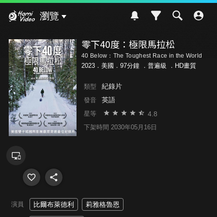
Hami Video
瀏覽
零下40度：極限馬拉松
40 Below：The Toughest Race in the World
2023．美國．97分鐘 ．
普遍級
．HD畫質
紀錄片
類型
英語
發音
4.8
星等
下架時間 2030年05月16日
演員
比爾布萊德利
莉雅格魯恩