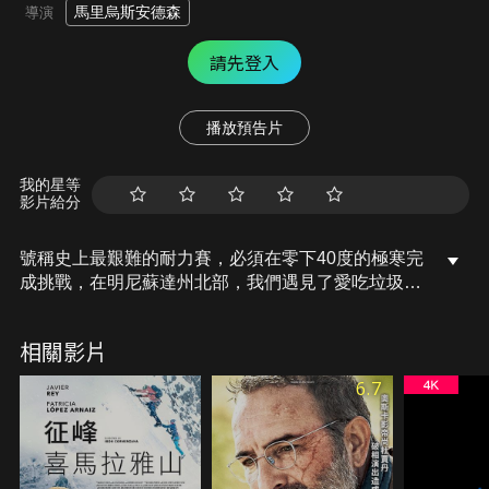
馬里烏斯安德森
導演
請先登入
播放預告片
我的星等
影片給分
號稱史上最艱難的耐力賽，必須在零下40度的極寒完
成挑戰，在明尼蘇達州北部，我們遇見了愛吃垃圾食
物的科學家莉雅，以及傑出的超馬選手比爾，他們要
在三天內徒步、騎自行車或滑雪穿越135英里的寂靜
相關影片
叢林，有時甚至會產生幻覺，幾乎不會停下來休息或
睡覺，以避免凍傷或凍死，他們能順利完成比賽嗎？
6.7