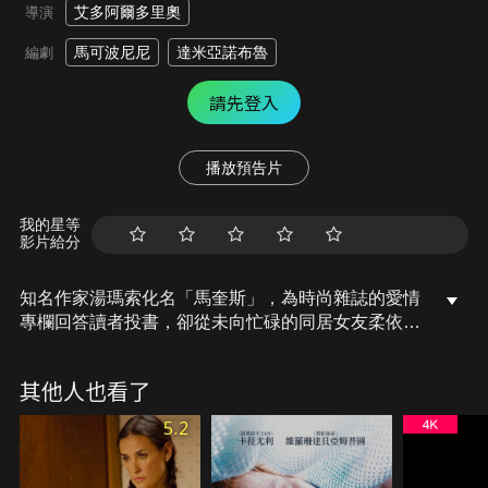
艾多阿爾多里奧
導演
馬可波尼尼
達米亞諾布魯
編劇
請先登入
播放預告片
我的星等
影片給分
知名作家湯瑪索化名「馬奎斯」，為時尚雜誌的愛情
專欄回答讀者投書，卻從未向忙碌的同居女友柔依透
露過此事。有天，他收到了幾封電郵，其中一封來自
一個女孩：她懇切詢問「馬奎斯」，該如何與男友分
其他人也看了
手，因為她不確定是否還愛他。這個女孩就是柔依，
是他交往10年的女朋友。湯瑪索該怎麼辦？他該透過
5.2
專欄回答她？還是跟她坦承並溝通？湯瑪索決定先以
「馬奎斯」身分私下回答她，並探詢出問題的癥