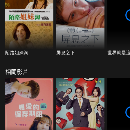
結…。他不僅意外得知許多秘密，更驚覺想挽回這段
愛情、竟是如此艱難，尤其當他發現柔依正漸漸愛上
「馬奎斯」。
陌路姐妹淘
屏息之下
世界就是
相關影片
6.3