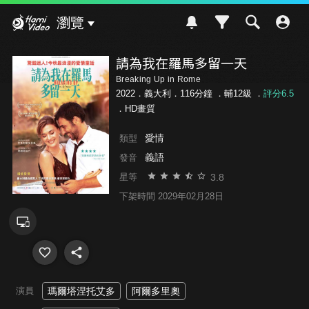
Hami Video
瀏覽
請為我在羅馬多留一天
Breaking Up in Rome
2022．義大利．116分鐘 ．
輔12級
．
評分6.5
．HD畫質
愛情
類型
義語
發音
3.8
星等
下架時間 2029年02月28日
演員
瑪爾塔涅托艾多
阿爾多里奧