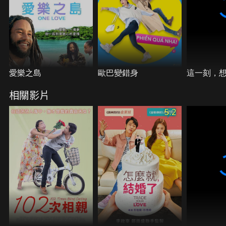
愛樂之島
歐巴變錯身
這一刻，
相關影片
5.2