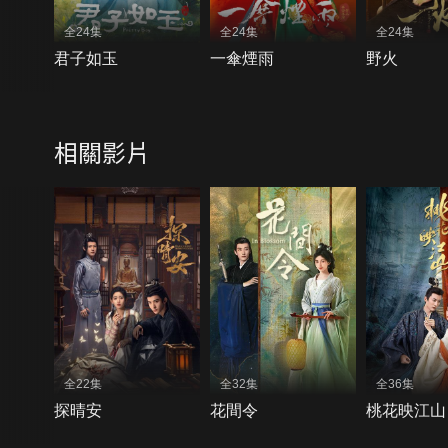
全24集
全24集
全24集
君子如玉
一傘煙雨
野火
相關影片
全22集
全32集
全36集
探晴安
花間令
桃花映江山