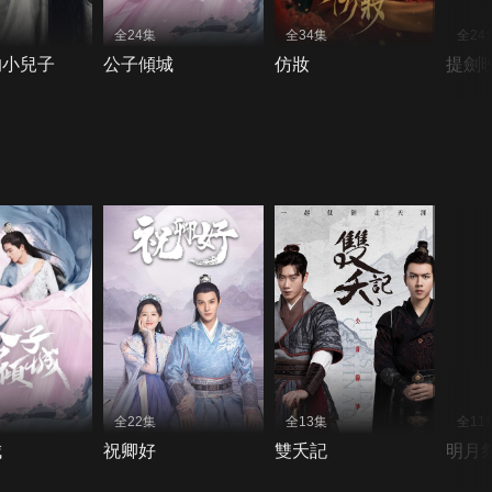
全24集
全34集
全24
的小兒子
公子傾城
仿妝
提劍
全22集
全13集
全11
城
祝卿好
雙夭記
明月