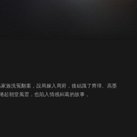
欲為家族洗冤翻案，設局嫁入周府，後結識了齊璋、高墨
捲起朝堂風雲，也陷入情感糾葛的故事 。