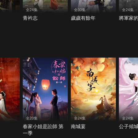
全24集
全30集
全24集
青衿志
歲歲有餘年
將軍家
全20集
全24集
全24集
春家小姐是訟師 第
南城宴
公子傾
一季