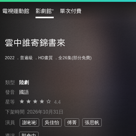
電視運動館
影劇館⁺
單次付費
雲中誰寄錦書來
2022 ．
普遍級
．HD畫質 ．全26集(部分免費)
類型
陸劇
發音
國語
星等
4.4
下架時間
2026年10月31日
演員
謝彬彬
吳佳怡
傅菁
張思帆
導演
郭會中