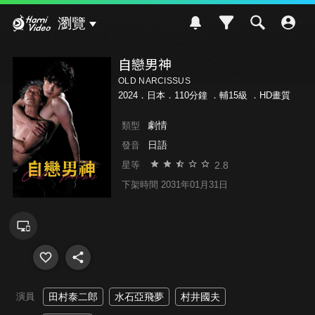
Hami Video
瀏覽
自戀男神
OLD NARCISSUS
2024．日本．110分鐘 ．
輔15級
．HD畫質
劇情
類型
日語
發音
2.8
星等
下架時間 2031年01月31日
演員
田村泰二郎
水石亞飛夢
村井國夫