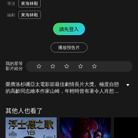
東海林毅
導演
東海林毅
編劇
請先登入
播放預告片
我的星等
影片給分
榮膺洛杉磯亞太電影節最佳劇情長片大獎。極度自戀
的高齡同志繪本作家山崎，年輕時曾有著令人肖想的
絕美容貌與肉體。然而當工作陷入瓶頸，又瞥見鏡中
日漸衰老的自己時，他陷入前所未有的低潮。在某次
其他人也看了
邂逅了年輕稚嫩的SM性工作者李歐後，山崎睽違一
生的戀愛種子終於悄悄萌芽；另一方面，李歐也在山
崎身上尋得歸屬感，而這酷似父子又如情侶般的謎樣
關係，將如何牽動兩人未來的命運呢？