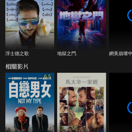
浮士德之歌
地獄之門.
網美崩壞
相關影片
6.5