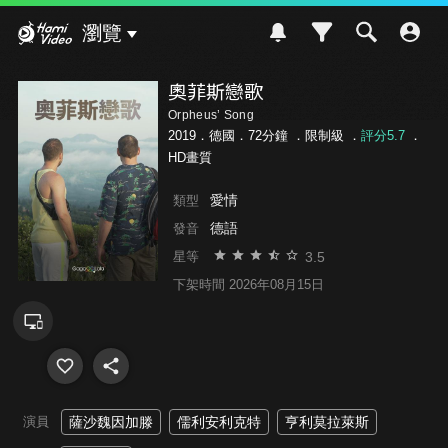
Hami Video
瀏覽
奧菲斯戀歌
Orpheus’ Song
2019．德國．72分鐘 ．
限制級
．
評分5.7
．
HD畫質
愛情
類型
德語
發音
3.5
星等
下架時間 2026年08月15日
演員
薩沙魏因加滕
儒利安利克特
亨利莫拉萊斯