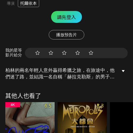
托爾依本
導演
請先登入
播放預告片
我的星等
影片給分
柏林的兩名年輕人意外贏得希臘之旅，在旅途中，他
們迷了路，並結識一名自稱「赫拉克勒斯」的男子。
當晚，睡在山洞裡的兩人作了個奇怪的夢，隔天醒
來，這對哥兒們的友誼關係竟起了奇妙的轉變，再也
其他人也看了
無法回到過去，這段魔幻旅程究竟是迷失自我，還是
找到自我？
6.5
8.3