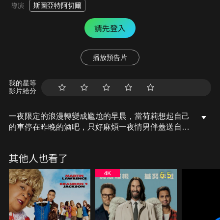
斯圖亞特阿切爾
導演
請先登入
播放預告片
我的星等
影片給分
一夜限定的浪漫轉變成尷尬的早晨，當荷莉想起自己
的車停在昨晚的酒吧，只好麻煩一夜情男伴蓋送自己
過去。回程的路上好死不死還遇上大塞車，尷尬加
乘，兩人被迫待在密閉的車內打發時間。
其他人也看了
6.5