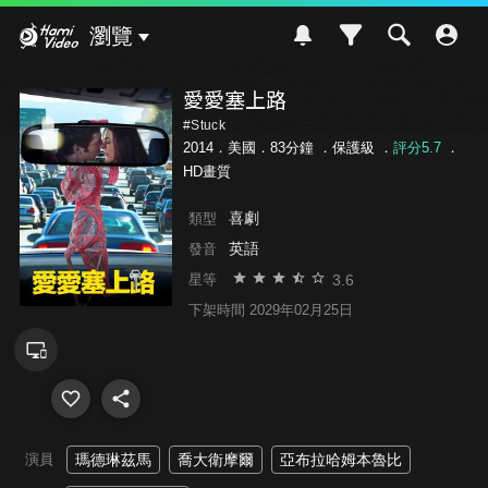
Hami Video
瀏覽
愛愛塞上路
#Stuck
2014．美國．83分鐘 ．
保護級
．
評分5.7
．
HD畫質
喜劇
類型
英語
發音
3.6
星等
下架時間 2029年02月25日
演員
瑪德琳茲馬
喬大衛摩爾
亞布拉哈姆本魯比