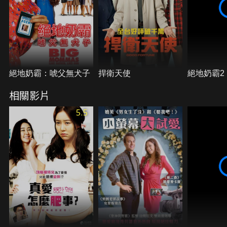
絕地奶霸：唬父無犬子
捍衛天使
絕地奶霸2
相關影片
5.5