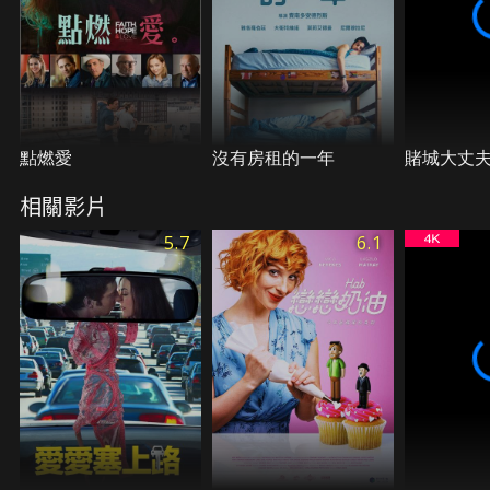
點燃愛
沒有房租的一年
賭城大丈
相關影片
5.7
6.1