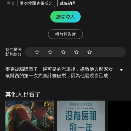
曼努埃爾克羅斯比
戴倫納普
導演
請先登入
播放預告片
我的星等
影片給分
麥克被騙購買了一輛可疑的汽車後，導致他與鄰家女
孩凱西的第一次約會計畫破裂，因為他發現自己成為
了罪犯、警察和瘋狂貓女郎的追擊目標。
其他人也看了
6.4