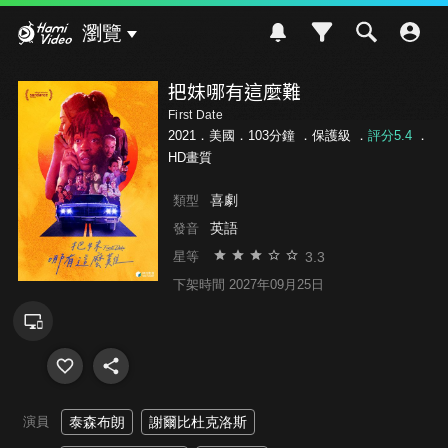
Hami Video
瀏覽
把妹哪有這麼難
First Date
2021．美國．103分鐘 ．
保護級
．
評分5.4
．
HD畫質
喜劇
類型
英語
發音
3.3
星等
下架時間 2027年09月25日
演員
泰森布朗
謝爾比杜克洛斯