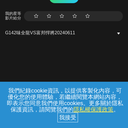
我的星等
影片給分
G142味全龍VS富邦悍將20240611
我們紀錄cookie資訊，以提供客製化內容，可
{{notifyMsg}}
優化您的使用體驗，若繼續閱覽本網站內容，
常見問題
線上客服
服務條款
隱私權保護
即表示您同意我們使用cookies。更多關於隱私
保護資訊，請閱覽我們的
隱私權保護政策
。
中華電信股份有限公司個人家庭分公司
(統一編號：96979949) © 2026