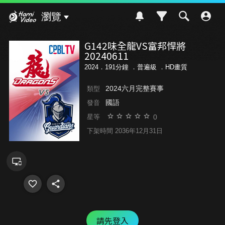
Hami Video
瀏覽
G142味全龍VS富邦悍將
20240611
2024．191分鐘 ．
普遍級
．HD畫質
2024六月完整賽事
類型
國語
發音
0
星等
下架時間 2036年12月31日
請先登入