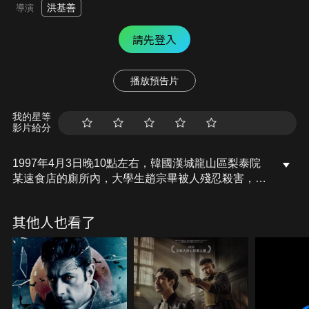
洪基善
導演
請先登入
播放預告片
我的星等
影片給分
1997年4月3日晚10點左右，韓國漢城龍山區梨泰院
某速食店的廁所內，大學生趙宗畢被人殘忍殺害，現
場慘不忍睹。經過縝密調查，警方最終將目標鎖定在
現場目擊者韓裔美國人皮爾森和美籍韓人亞力克斯身
其他人也看了
上。兩人各自陳述了完全相反的案件發生經過，調查
陷入膠著狀態。一次次審訊，真正的兇手最終能否現
身？