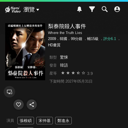
Hami Video
瀏覽
梨泰院殺人事件
Where the Truth Lies
2009．韓國．99分鐘 ．
輔15級
．
評分6.1
．
HD畫質
驚悚
類型
韓語
發音
3.9
星等
下架時間 2027年05月31日
演員
張根碩
宋仲基
鄭進永