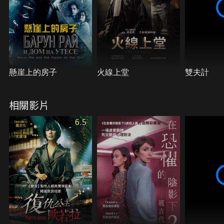
懸崖上的房子
火線上堂
雙夫計
相關影片
6.5