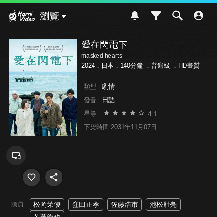
Hami Video
瀏覽
愛在閃電下
masked hearts
2024．日本．140分鐘 ．
普遍級
．HD畫質
劇情
類型
日語
發音
4.1
星等
下架時間 2031年11月07日
演員
松岡茉優
窪田正孝
佐藤浩市
池松壯亮