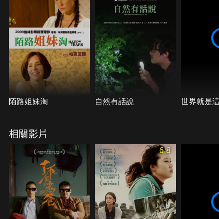
陌路姐妹淘
自然有話說
世界就是
相關影片
6.8