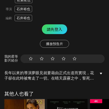
若葉龍也
石井裕也
導演
石井裕也
編劇
請先登入
播放預告片
我的星等
影片給分
長年以來的導演夢眼見就要藉由正式出道而實現，花
子卻在此時被奪走了一切。在晴天霹靂之中，誓死反
擊的花子和如同命定般邂逅的戀人正夫一起拜訪了十
年沒聯絡的家人。被心灰意冷的母親拋棄的父親阿
其他人也看了
治、只會出一張嘴的長男誠一、太過正經而顯得壓抑
的次男雄二。當魯蛇一家隱瞞的某個秘密被揭開之
5.2
時，花子的反擊之路也逐漸走向意想不到的地方…。