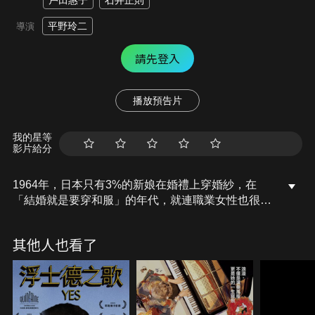
戶田惠子
石井正則
平野玲二
導演
請先登入
播放預告片
我的星等
影片給分
1964年，日本只有3%的新娘在婚禮上穿婚紗，在
「結婚就是要穿和服」的年代，就連職業女性也很少
見，身為實業家與改革者的桂由美，開了日本第一家
婚紗專賣店。然而從創業初始便困境不斷，開店十年
其他人也看了
都是虧損。但是由美堅信「一切都是為了新娘的笑
容」，努力克服逆境，改變了日本婚禮常識並踏上了
世界舞台！