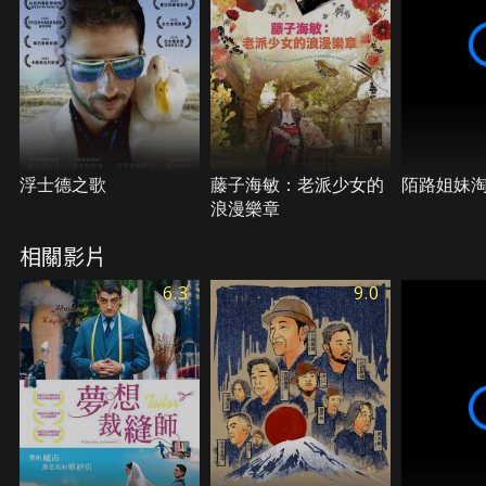
浮士德之歌
藤子海敏：老派少女的
陌路姐妹
浪漫樂章
相關影片
6.3
9.0