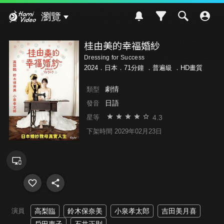
Hami Video
瀏覽
桂由美的幸福婚紗
Dressing for Success
2024．日本．71分鐘 ．
普遍級
．HD畫質
劇情
類型
日語
發音
4.3
星等
下架時間 2029年02月23日
演員
高梨臨
鈴木保奈美
小泉孝太郎
吉田美月喜