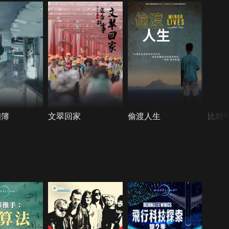
相簿
文翠回家
偷渡人生
比特