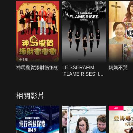
全1集
神馬攏賀添財衝衝衝
LE SSERAFIM
媽媽不哭
‘FLAME RISES’ IN
SEOUL
相關影片