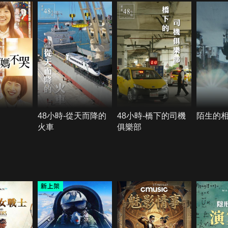
48小時-從天而降的
48小時-橋下的司機
陌生的
火車
俱樂部