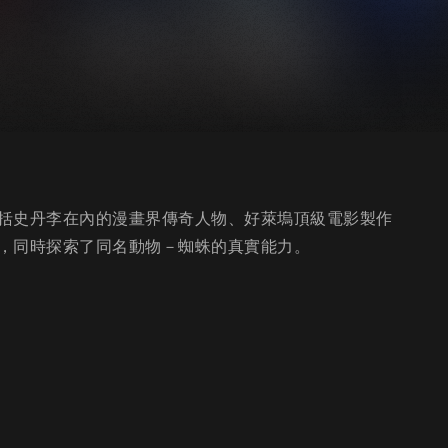
括史丹李在內的漫畫界傳奇人物、好萊塢頂級電影製作
，同時探索了同名動物－蜘蛛的真實能力。