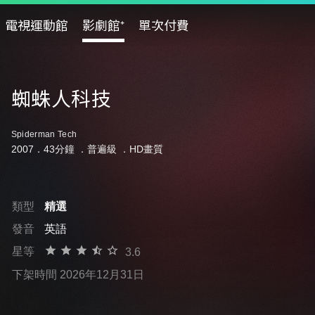
電視運動館
影劇館⁺
單次付費
蜘蛛人科技
Spiderman Tech
2007．43分鐘 ．
普遍級
．HD畫質
類型
精選
發音
英語
星等
3.6
下架時間 2026年12月31日