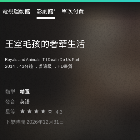
電視運動館
影劇館⁺
單次付費
王室毛孩的奢華生活
Royals and Animals: Til Death Do Us Part
2014．43分鐘 ．
普遍級
．HD畫質
類型
精選
發音
英語
星等
4.3
下架時間 2026年12月31日