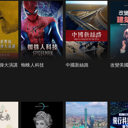
偉大演講
蜘蛛人科技
中國新絲路
改變美