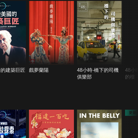
國的建築巨匠
戲夢蘭陽
48小時-橋下的司機
48小
俱樂部
的樓