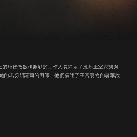
女王的寵物做飯和照顧的工作人員揭示了溫莎王室家族與
她的馬切胡蘿蔔的廚師，他們講述了王宮寵物的奢華故