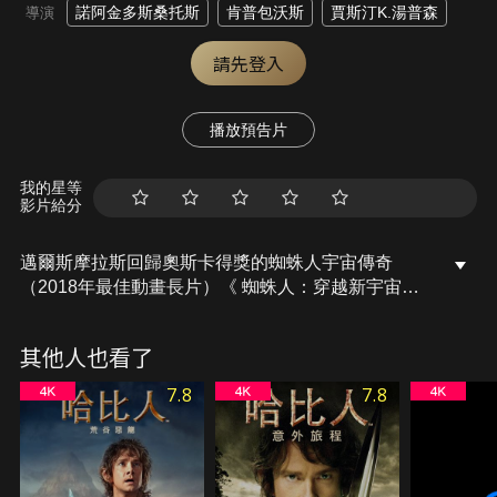
諾阿金多斯桑托斯
肯普包沃斯
賈斯汀K.湯普森
導演
請先登入
播放預告片
我的星等
影片給分
邁爾斯摩拉斯回歸奧斯卡得獎的蜘蛛人宇宙傳奇
（2018年最佳動畫長片）《 蜘蛛人：穿越新宇宙》
下一章。在與關史黛西重逢後，這位布魯克林的長期
好鄰居蜘蛛人被彈射穿越了多元宇宙並在那裡遇到了
其他人也看了
一支負責保護其存在的蜘蛛人團隊。但當英雄們就如
何處理新的威脅而出現爭執時，邁爾斯發現自己與其
7.8
7.8
他蜘蛛人之間有了矛盾，他必須重新定義成為英雄的
意義，才能拯救他最愛的人。【本片中文字幕為國語
配音之字幕。】