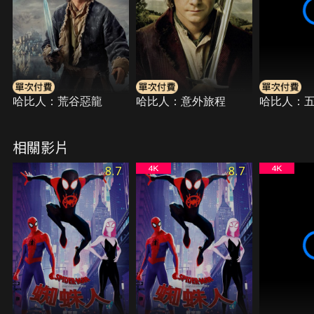
哈比人：荒谷惡龍
哈比人：意外旅程
哈比人：
相關影片
8.7
8.7