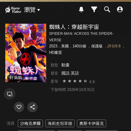
Hami Video
瀏覽
蜘蛛人：穿越新宇宙
SPIDER-MAN: ACROSS THE SPIDER-
VERSE
2023．美國．140分鐘 ．
保護級
．
評分8.8
．
HD畫質
動畫
類型
國語,英語
發音
好萊塢
4.6
星等
下架時間 2026年10月31日
演員
沙梅克摩爾
海莉史坦菲德
奧斯卡伊薩克