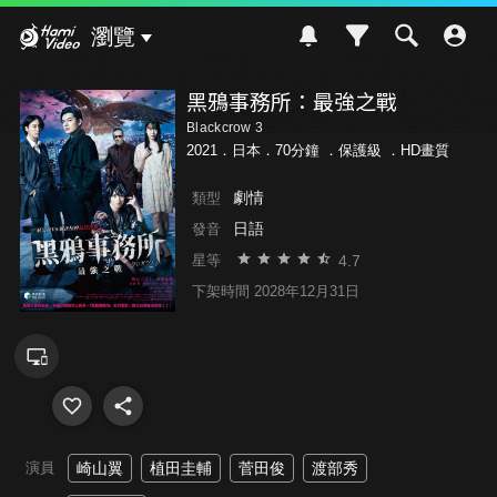
Hami Video
瀏覽
黑鴉事務所：最強之戰
Blackcrow 3
2021．日本．70分鐘 ．
保護級
．HD畫質
劇情
類型
日語
發音
4.7
星等
下架時間 2028年12月31日
演員
崎山翼
植田圭輔
菅田俊
渡部秀