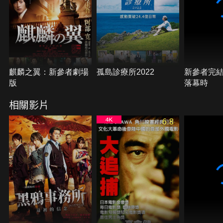
麒麟之翼：新參者劇場
孤島診療所2022
新參者完
版
落幕時
相關影片
6.8