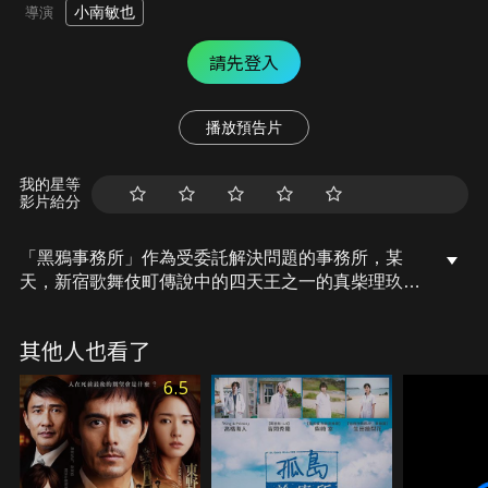
小南敏也
導演
請先登入
播放預告片
我的星等
影片給分
「黑鴉事務所」作為受委託解決問題的事務所，某
天，新宿歌舞伎町傳說中的四天王之一的真柴理玖突
然現身，曾經背叛自己同伴的人再一次出現在事務所
裡，同時，事務所接到委託尋找政治家的愛人沙織的
其他人也看了
行蹤，沙織的失蹤又會是因何而起？
6.5