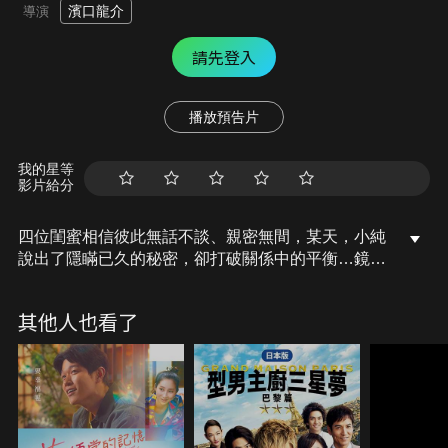
濱口龍介
導演
請先登入
播放預告片
我的星等
影片給分
四位閨蜜相信彼此無話不談、親密無間，某天，小純
說出了隱瞞已久的秘密，卻打破關係中的平衡…鏡頭
緩緩掃過四位三十餘歲都會女性的臉龐，捕捉行過中
年的韌性與刻痕。當人生似無轉圜餘地，行禮如儀的
其他人也看了
日常生活還能擦出什麼火花？