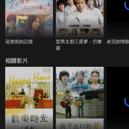
花便當的記憶
型男主廚三星夢：巴黎
未完的情
篇
相關影片
7.2
5.4