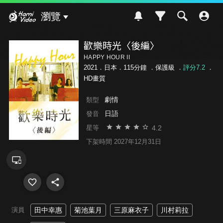
Hami Video
瀏覽
歡樂時光〈後編〉
HAPPY HOUR II
2021．日本．115分鐘 ．
保護級
．
評分7.2
．
HD畫質
劇情
類型
日語
發音
4.2
星等
下架時間 2027年12月31日
演員
田中幸惠
菊池葉月
三原麻衣子
川村莉拉