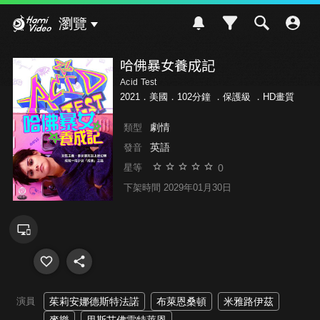
Hami Video
瀏覽
哈佛暴女養成記
Acid Test
2021．美國．102分鐘 ．
保護級
．HD畫質
劇情
類型
英語
發音
0
星等
下架時間 2029年01月30日
演員
茱莉安娜德斯特法諾
布萊恩桑頓
米雅路伊茲