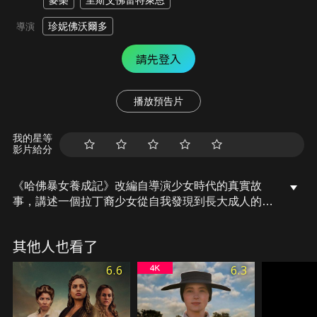
麥樂
里斯艾佛雷特萊恩
珍妮佛沃爾多
導演
請先登入
播放預告片
我的星等
影片給分
《哈佛暴女養成記》改編自導演少女時代的真實故
事，講述一個拉丁裔少女從自我發現到長大成人的過
程。時代背景是1992年的美國總統大選，時值女性主
義才正要抬頭。少女小珍醉心於「暴女龐克」音樂，
其他人也看了
歌手在台上吶喊，傳達出女性可以自由表達意見，就
如同男性一樣。小珍的父母雖然相愛，但是在這個男
6.6
6.3
人至上的家庭，大小事都輪不到小珍的媽媽發言。隨
著小珍高中就要畢業，小珍的爸爸堅持，無論如何，
小珍都要像他一樣：「哈佛大學是唯一的選擇。」