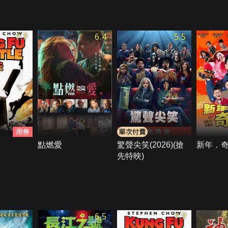
7.7
6.4
5.5
點燃愛
驚聲尖笑(2026)(搶
新年．
先特映)
6.5
7.7