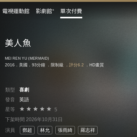
電視運動館
影劇館⁺
單次付費
美人魚
MEI REN YU (MERMAID)
2016．美國．93分鐘 ．
限制級
．
評分6.2
．HD畫質
類型
喜劇
發音
英語
星等
5
下架時間 2026年10月31日
演員
鄧超
林允
張雨綺
羅志祥