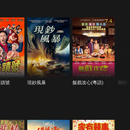
7.4
奇蹟號
現鈔風暴
飯戲攻心(粵語)
倒楣
7.0