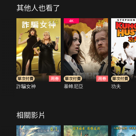
其他人也看了
5.4
7.5
詐騙女神
暴蜂尼亞
功夫
相關影片
6.1