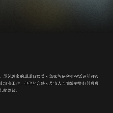
。單純善良的珊珊背負美人魚家族秘密並被派遣前往復
止填海工作，但他的合夥人及情人若蘭嫉妒劉軒與珊珊
若蘭為敵。