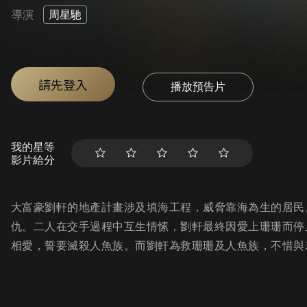
導演
周星馳
請先登入
播放預告片
我的星等
影片給分
大富豪劉軒的地產計畫涉及填海工程，威脅靠海為生的居民
仇。二人在交手過程中互生情愫，劉軒最終因愛上珊珊而停
相愛，誓要滅殺人魚族。而劉軒為救珊珊及人魚族，不惜與