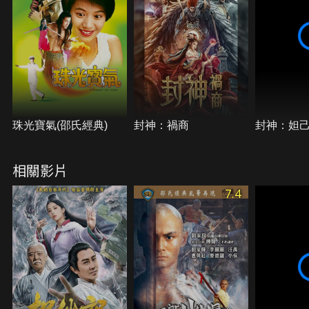
珠光寶氣(邵氏經典)
封神：禍商
封神：妲
相關影片
7.4