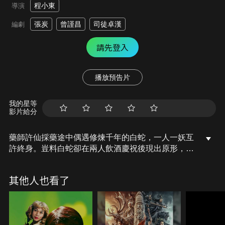
程小東
導演
張炭
曾謹昌
司徒卓漢
編劇
請先登入
播放預告片
我的星等
影片給分
藥師許仙採藥途中偶遇修煉千年的白蛇，一人一妖互
許終身。豈料白蛇卻在兩人飲酒慶祝後現出原形，遭
不知情的許仙用法刀刺傷，且負傷離去。許仙得知真
相後悔恨不已，前往雷峰塔盜取仙草拯救白蛇，卻遭
其他人也看了
妖靈附身而被高僧法海帶往金山寺。服下仙草功力倍
增的白蛇怒闖金山寺想帶走許仙，與法海展開一場死
鬥…