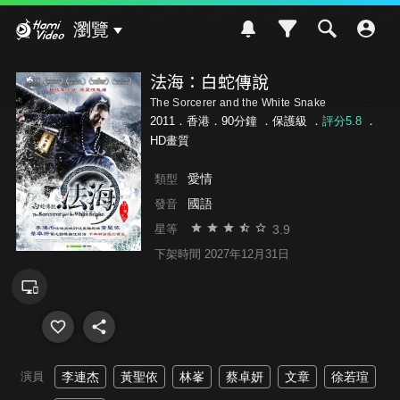
Hami Video
瀏覽
法海：白蛇傳說
The Sorcerer and the White Snake
2011．香港．90分鐘 ．
保護級
．
評分5.8
．
HD畫質
愛情
類型
國語
發音
3.9
星等
下架時間 2027年12月31日
演員
李連杰
黃聖依
林峯
蔡卓妍
文章
徐若瑄