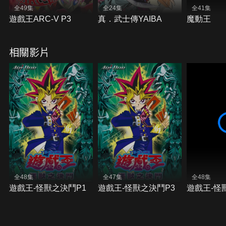
全49集
全24集
全41集
遊戲王ARC-V P3
真．武士傳YAIBA
魔動王
相關影片
全48集
全47集
全48集
遊戲王-怪獸之決鬥P1
遊戲王-怪獸之決鬥P3
遊戲王-怪