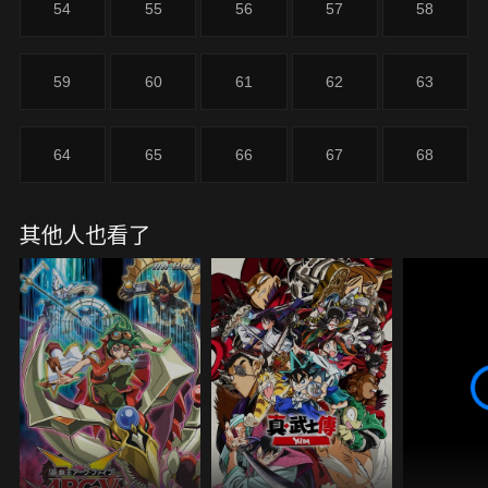
54
55
56
57
58
的決鬥者、最後擊敗了貝卡斯，拯救爺爺與海馬。
59
60
61
62
63
64
65
66
67
68
其他人也看了