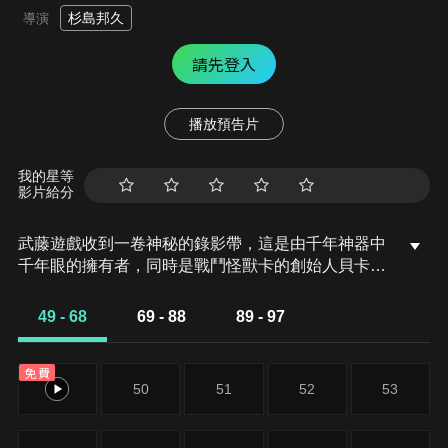
杉島邦久
導演
請先登入
播放預告片
我的星等
影片給分
武藤遊戲收到一卷神秘的錄影帶，這是由千年神器中
千年眼的擁有者，同時是戰鬥怪獸卡的創始人貝卡
斯．J．克羅佛多使用黑暗決鬥向武藤遊戲發出的挑
戰，由於武藤遊戲因時間終止而敗北，使得爺爺雙六
49 - 68
69 - 88
89 - 97
的靈魂被千年眼的力量封印，為了救回靈魂被囚禁的
爺爺，武藤遊戲前往決鬥者王國找貝卡斯決鬥，與心
免費
中的另一個自己、好友城之內克也及其它夥伴們並肩
49
50
51
52
53
作戰。另外，海馬瀨人也為了弟弟圭平向貝卡斯提出
挑戰，但是海馬無法戰勝貝卡斯，落敗後也被封印。
遊戲與他的夥伴們來到決鬥者王國，一路上打倒其它