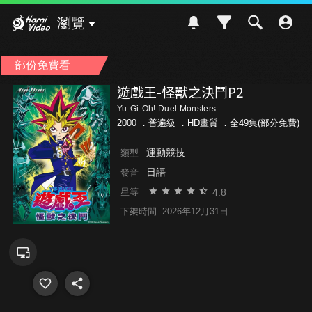
Hami Video
瀏覽
部份免費看
遊戲王-怪獸之決鬥P2
Yu-Gi-Oh! Duel Monsters
2000 ．
普遍級
．HD畫質 ．全49集(部分免費)
運動競技
類型
日語
發音
4.8
星等
下架時間
2026年12月31日