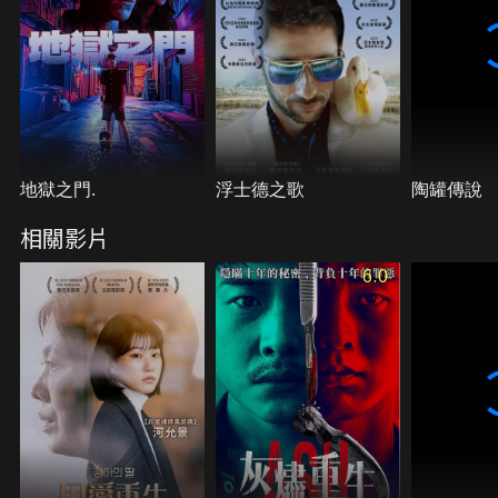
地獄之門.
浮士德之歌
陶罐傳說
相關影片
6.0