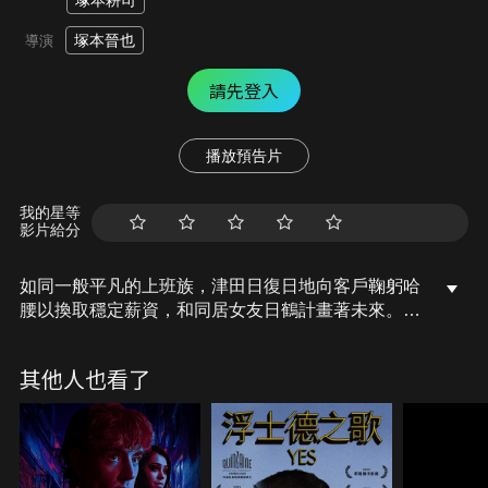
塚本耕司
塚本晉也
導演
請先登入
播放預告片
我的星等
影片給分
如同一般平凡的上班族，津田日復日地向客戶鞠躬哈
腰以換取穩定薪資，和同居女友日鶴計畫著未來。一
天，自稱是津田學弟的小島來訪，得知日鶴與粗獷不
羈的拳擊手小島孤男寡女同處一室津田便妒恨得幾近
其他人也看了
瘋狂。三人之間暗潮洶湧，小島悠悠說起高中的黑暗
過往，日鶴行為開始出現異樣，津田已經搞不清內心
是在嫉妒小島抑或曾經恣意癲狂的自己…