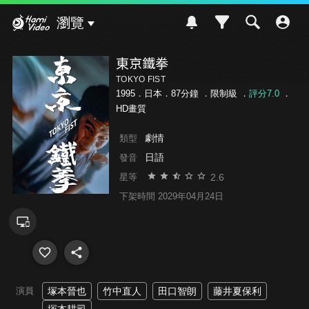
Hami Video
瀏覽
東京鐵拳
TOKYO FIST
1995．日本．87分鐘 ．
限制級
．
評分7.0
．
HD畫質
劇情
類型
日語
發音
2.6
星等
下架時間 2029年04月24日
演員
塚本晉也
竹中直人
田口智朗
藤井夏保利