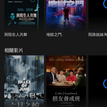
與陌生人共舞
地獄之門.
陌路姐妹
相關影片
6.8
6.2