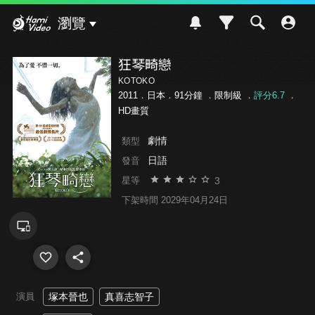
Hami Video
瀏覽
狂琴畸戀
KOTOKO
2011．日本．91分鐘 ．
限制級
．
評分6.7
．
HD畫質
劇情
類型
日語
發音
3
星等
下架時間 2029年04月24日
演員
塚本晉也
真喜志智子