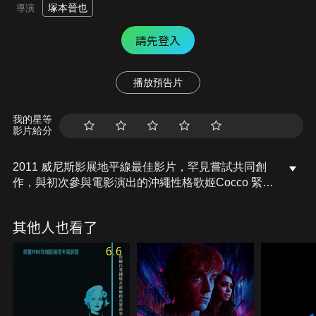
塚本晉也
導演
請先登入
播放預告片
我的星等
影片給分
2011 威尼斯影展地平線最佳影片，罕見嘗試共同創
作，與初次參與電影演出的沖繩性格歌姬Cocco 緊密
合作。單親媽媽琴子受精神疾患所苦，遇見的人總在
眼前一分為二，無法分辨真假虛實，因此經常讓自己
其他人也看了
和孩子陷入極端的危險中。撫養權被剝奪後，獨居的
她偶然邂逅了一名作家，他毫無保留地對琴子表達傾
6.6
慕之情，卻總遭琴子暴力拒絕，只因她無法判斷這份
強烈卻陌生的愛意，究竟是久違的幸福曙光，抑或是
另一座苦痛的煉獄？