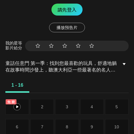
請先登入
播放預告片
我的星等
影片給分
童話任意門 第一季：找到您最喜歡的玩具，舒適地躺
在故事時間沙發上，聽澳大利亞一些最著名的名人閱
讀一系列充滿冒險色彩的兒童圖畫書。
1 - 16
免費
1
2
3
4
5
6
7
8
9
10