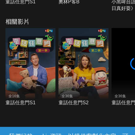
童話任意門S1
奧林P客B
小黑啤台
日真好耍
相關影片
全16集
全36集
全36集
童話任意門S1
童話任意門S2
童話任意門