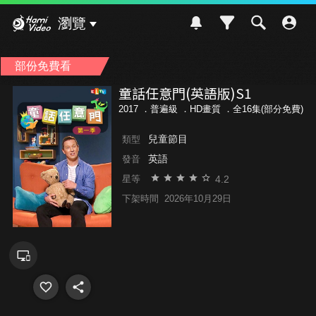
Hami Video
瀏覽
部份免費看
童話任意門(英語版)S1
2017 ．
普遍級
．HD畫質 ．全16集(部分免費)
兒童節目
類型
英語
發音
4.2
星等
下架時間
2026年10月29日