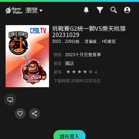
Hami Video
瀏覽
挑戰賽G2統一獅VS樂天桃猿
20231029
2023．229分鐘 ．
普遍級
．HD畫質
2023十月完整賽事
類型
國語
發音
4
星等
下架時間 2036年12月31日
請先登入