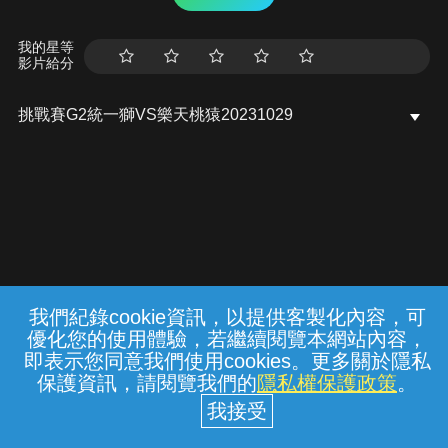
我的星等
影片給分
挑戰賽G2統一獅VS樂天桃猿20231029
我們紀錄cookie資訊，以提供客製化內容，可
{{notifyMsg}}
優化您的使用體驗，若繼續閱覽本網站內容，
常見問題
線上客服
服務條款
隱私權保護
即表示您同意我們使用cookies。更多關於隱私
保護資訊，請閱覽我們的
隱私權保護政策
。
中華電信股份有限公司個人家庭分公司
(統一編號：96979949) © 2026