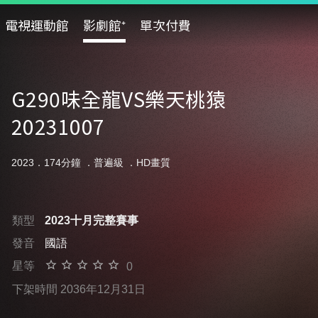
電視運動館
影劇館⁺
單次付費
G290味全龍VS樂天桃猿
20231007
2023．174分鐘 ．
普遍級
．HD畫質
類型
2023十月完整賽事
發音
國語
星等
0
下架時間 2036年12月31日