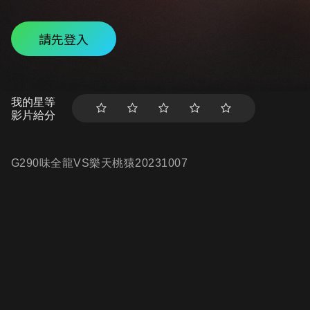
請先登入
我的星等
影片給分
G290味全龍VS樂天桃猿20231007