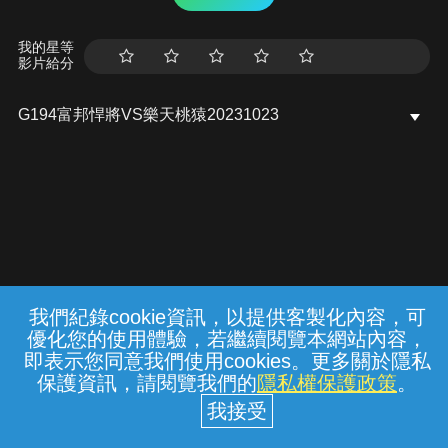
我的星等
影片給分
G194富邦悍將VS樂天桃猿20231023
我們紀錄cookie資訊，以提供客製化內容，可
{{notifyMsg}}
優化您的使用體驗，若繼續閱覽本網站內容，
常見問題
線上客服
服務條款
隱私權保護
即表示您同意我們使用cookies。更多關於隱私
保護資訊，請閱覽我們的
隱私權保護政策
。
中華電信股份有限公司個人家庭分公司
(統一編號：96979949) © 2026