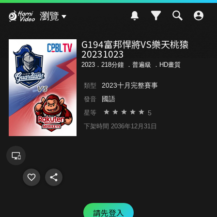
Hami Video
瀏覽
G194富邦悍將VS樂天桃猿
20231023
2023．218分鐘 ．
普遍級
．HD畫質
2023十月完整賽事
類型
國語
發音
5
星等
下架時間 2036年12月31日
請先登入