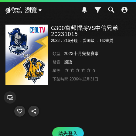
Hami Video
瀏覽
G300富邦悍將VS中信兄弟
20231015
2023．216分鐘 ．
普遍級
．HD畫質
2023十月完整賽事
類型
國語
發音
0
星等
下架時間 2036年12月31日
請先登入