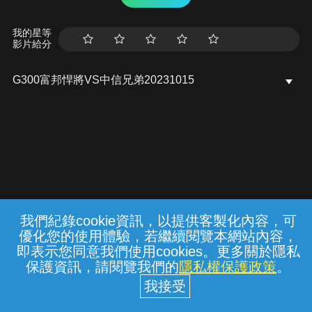
我的星等
影片給分
G300富邦悍將VS中信兄弟20231015
我們紀錄cookie資訊，以提供客製化內容，可
{{notifyMsg}}
優化您的使用體驗，若繼續閱覽本網站內容，
常見問題
線上客服
服務條款
隱私權保護
即表示您同意我們使用cookies。更多關於隱私
保護資訊，請閱覽我們的
隱私權保護政策
。
中華電信股份有限公司個人家庭分公司
(統一編號：96979949) © 2026