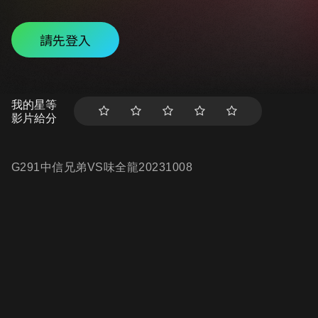
請先登入
我的星等
影片給分
G291中信兄弟VS味全龍20231008