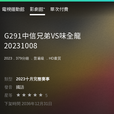
電視運動館
影劇館⁺
單次付費
G291中信兄弟VS味全龍
20231008
2023．379分鐘 ．
普遍級
．HD畫質
類型
2023十月完整賽事
發音
國語
星等
5
下架時間 2036年12月31日