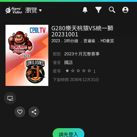
Hami Video
瀏覽
G280樂天桃猿VS統一獅
20231001
2023．185分鐘 ．
普遍級
．HD畫質
2023十月完整賽事
類型
國語
發音
1
星等
下架時間 2036年12月31日
請先登入