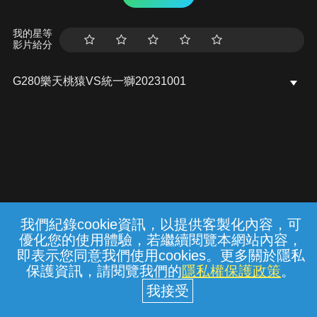
我的星等
影片給分
G280樂天桃猿VS統一獅20231001
我們紀錄cookie資訊，以提供客製化內容，可
{{notifyMsg}}
優化您的使用體驗，若繼續閱覽本網站內容，
常見問題
線上客服
服務條款
隱私權保護
即表示您同意我們使用cookies。更多關於隱私
保護資訊，請閱覽我們的
隱私權保護政策
。
中華電信股份有限公司個人家庭分公司
(統一編號：96979949) © 2026