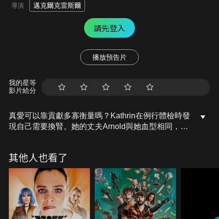
邁克爾克雷斯爾
導演
請先登入
播放預告片
我的星等
影片給分
真愛可以靠貢獻多寡衡量嗎？Kathrin在例行體檢時發
現自己需要換腎。她的丈夫Arnold與她血型相同，似
乎是位完美捐贈者，但Arnold準備好了嗎？就在
Arnold猶豫不決之時，Kathrin的男性友人自告奮勇捐
其他人也看了
腎，卻也惹得對方女友不開心，事情逐漸變得複雜。
面對攸關生死的問題，是否有正解？