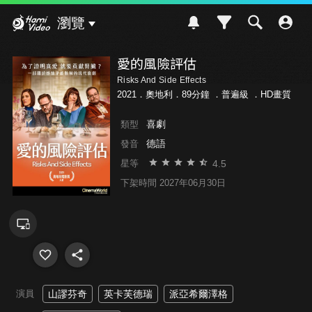
Hami Video
瀏覽
愛的風險評估
Risks And Side Effects
2021．奧地利．89分鐘 ．
普遍級
．HD畫質
喜劇
類型
德語
發音
4.5
星等
下架時間 2027年06月30日
演員
山謬芬奇
英卡芙德瑞
派亞希爾澤格