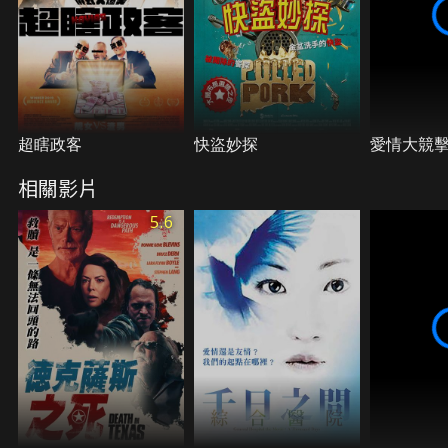
超瞎政客
快盜妙探
愛情大競
相關影片
5.6