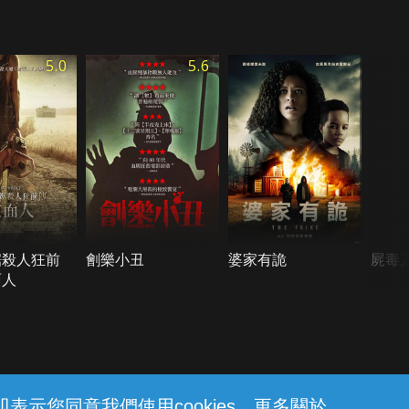
5.0
5.6
鋸殺人狂前
劊樂小丑
婆家有詭
屍毒入
面人
示您同意我們使用cookies。更多關於