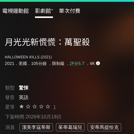
電視運動館
影劇館⁺
單次付費
月光光新慌慌：萬聖殺
HALLOWEEN KILLS (2021)
2021．美國．105分鐘 ．
限制級
．
評分5.7
．4K
類型
驚悚
發音
英語
星等
1
下架時間 2026年10月19日
演員
潔美李寇蒂斯
茱蒂葛瑞兒
安蒂馬提恰克