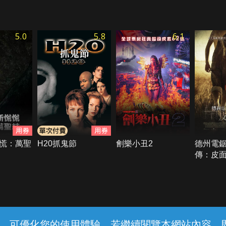
5.0
5.8
6.1
慌：萬聖
H20抓鬼節
劊樂小丑2
德州電
傳：皮
常見問題
線上客服
服務條款
隱私權保護
內容，可優化您的使用體驗，若繼續閱覽本網站內容，即表