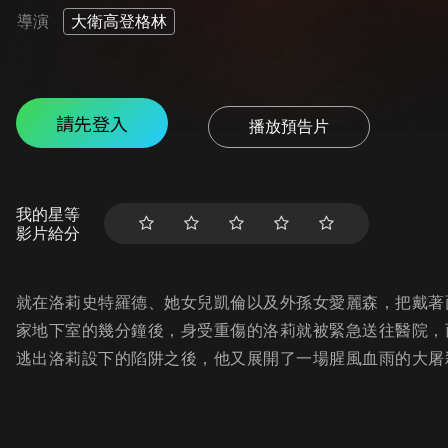
導演
大衛高登格林
請先登入
播放預告片
我的星等
影片給分
就在洛莉史特羅德、她女兒凱倫以及外孫女愛麗森，把戴著
家地下室的幾分鐘後，身受重傷的洛莉就被緊急送往醫院，
逃出洛莉設下的陷阱之後，他又展開了一場腥風血雨的大屠