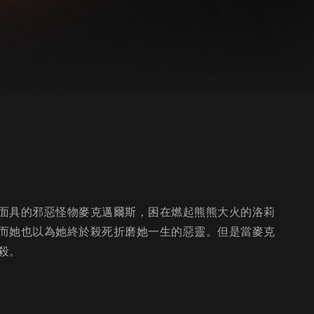
面具的邪惡怪物麥克邁爾斯，困在燃起熊熊大火的洛莉
而她也以為她終於殺死折磨她一生的惡靈。但是當麥克
殺。