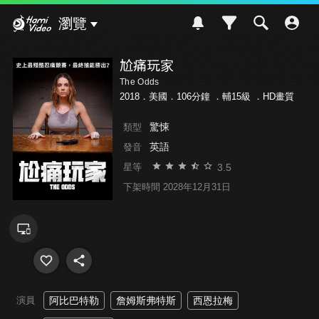
Hami Video
瀏覽
尬痛玩家
The Odds
2018．美國．106分鐘 ．
輔15級
．HD畫質
驚悚
類型
英語
發音
3.5
星等
下架時間 2028年12月31日
演員
阿比巴特勒
詹姆斯弗特斯
西恩拉梅