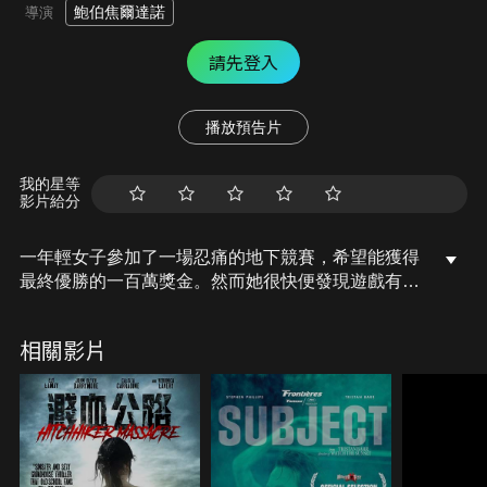
鮑伯焦爾達諾
導演
請先登入
播放預告片
我的星等
影片給分
一年輕女子參加了一場忍痛的地下競賽，希望能獲得
最終優勝的一百萬獎金。然而她很快便發現遊戲有幕
後黑手在操控著，真正的對手其實是一個有嚴重虐待
傾向的精神病患者。隨著遊戲的進行，她被迫接受越
相關影片
來越無法忍受的恐怖折磨…