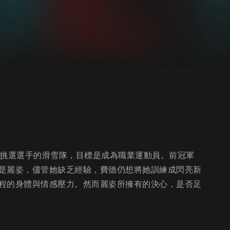
格挑選選手的滑雪隊，目標是成為職業運動員。前冠軍
是麗姿，儘管她缺乏經驗，費德仍想將她訓練成閃亮新
程的身體與情感壓力。然而麗姿所擁有的決心，是否足