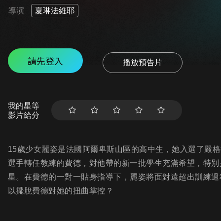
導演
夏琳法維耶
請先登入
播放預告片
我的星等
影片給分
15歲少女麗姿是法國阿爾卑斯山區的高中生，她入選了嚴
選手轉任教練的費德，對他帶的新一批學生充滿希望，特別
星。在費德的一對一貼身指導下，麗姿將面對遠超出訓練過
以擺脫費德對她的扭曲掌控？