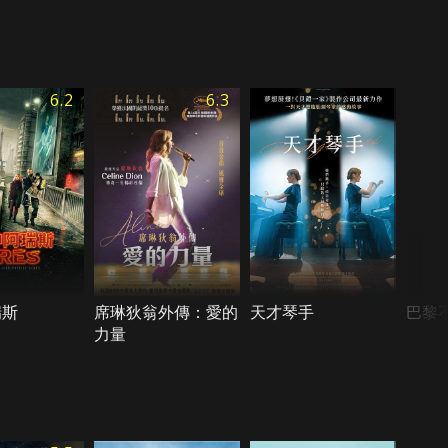
6.2
6.3
瑞斯
席琳狄翁外傳：愛的
天才琴手
巴黎
力量