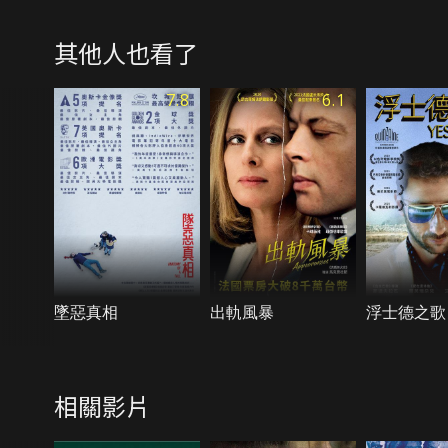
其他人也看了
7.8
6.1
墜惡真相
出軌風暴
浮士德之歌
相關影片