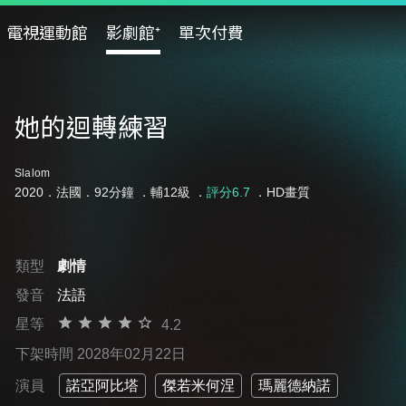
電視運動館
影劇館⁺
單次付費
她的迴轉練習
Slalom
2020．法國．92分鐘 ．
輔12級
．
評分6.7
．HD畫質
類型
劇情
發音
法語
星等
4.2
下架時間 2028年02月22日
演員
諾亞阿比塔
傑若米何涅
瑪麗德納諾