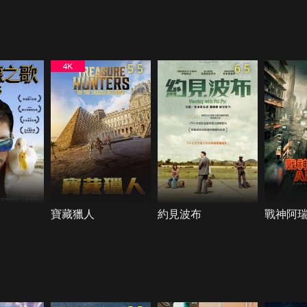
5.5
6.5
寶藏獵人
約見波布
戰神阿