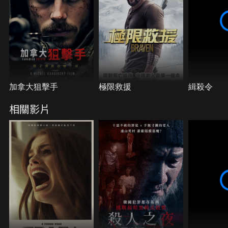
加拿大狙擊手
極限救援
緝殺令
相關影片