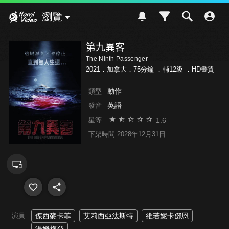
Hami Video
瀏覽
第九異客
The Ninth Passenger
2021．加拿大．75分鐘 ．
輔12級
．HD畫質
動作
類型
英語
發音
1.6
星等
下架時間 2028年12月31日
演員
傑西麥卡菲
艾莉西亞法斯特
維若妮卡鄧恩