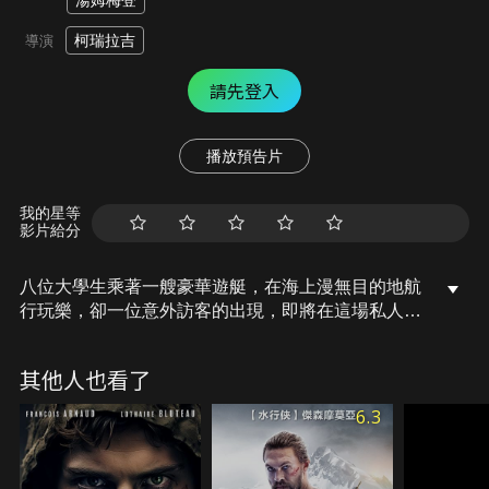
湯姆梅登
柯瑞拉吉
導演
請先登入
播放預告片
我的星等
影片給分
八位大學生乘著一艘豪華遊艇，在海上漫無目的地航
行玩樂，卻一位意外訪客的出現，即將在這場私人派
對掀起一場腥風血雨……
其他人也看了
6.3