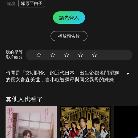
塚原亞由子
導演
請先登入
播放預告片
我的星等
影片給分
時間是「文明開化」的近代日本。出生帝都名門望族
的長女齋森美世，自小就被繼母與同父異母的妹妹如
同僕人般虐待。雪上加霜的是，她被下令要與傳聞中
冷酷無情的將軍久堂清霞，進行政治聯姻。清霞初次
其他人也看了
見面就對美世冷言冷語，相處過後，兩人的心意逐漸
相通。此時帝都周圍卻相繼發生神秘的襲擊事件，殘
酷的命運也等待著清霞和美世……