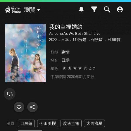
Hami Video
瀏覽
我的幸福婚約
As Long As We Both Shall Live
2023．日本．113分鐘 ．
保護級
．HD畫質
劇情
類型
日語
發音
4.7
星等
下架時間 2030年01月31日
演員
目黑蓮
今田美櫻
渡邊圭祐
大西流星