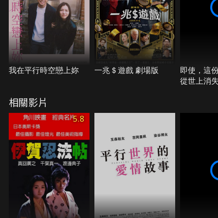
我在平行時空戀上妳
一兆＄遊戲 劇場版
即使，這
從世上消
相關影片
5.8