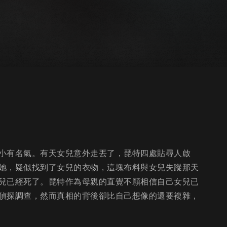
小有名氣。有天女兒意外走丟了，琵特四處貼尋人啟
她，疑似找到了女兒的衣物，這塊布料與女兒失蹤那天
兒已經死了。琵特作為母親的直覺不願相信自己女兒已
偵探調查，然而真相的背後卻比自己想像的還要複雜，