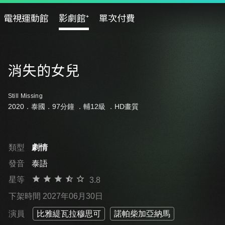
電視運動館
影劇館⁺
單次付費
消失的女兒
Still Missing
2020．泰國．97分鐘 ．
輔12級
．HD畫質
類型
劇情
發音
泰語
星等
3.8
下架時間 2027年06月30日
演員
比雅緹瓦拉穆思可
諾帕柴加亞納馬