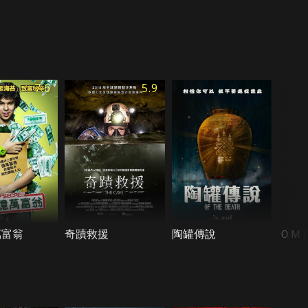
7.6
5.9
萬富翁
奇蹟救援
陶罐傳說
ＯＭ