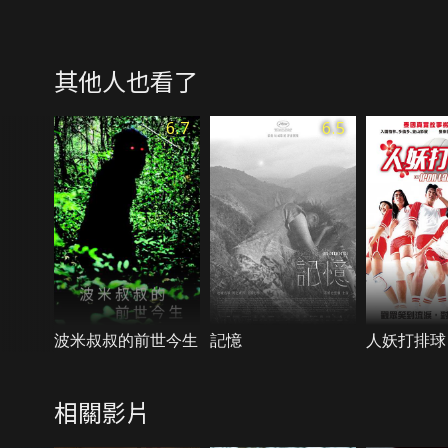
其他人也看了
6.7
6.5
波米叔叔的前世今生
記憶
人妖打排球
相關影片