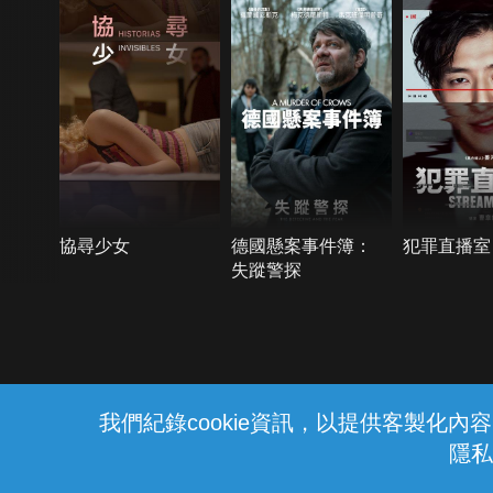
協尋少女
德國懸案事件簿：
犯罪直播室
失蹤警探
{{notifyMsg}}
我們紀錄cookie資訊，以提供客製化
隱私