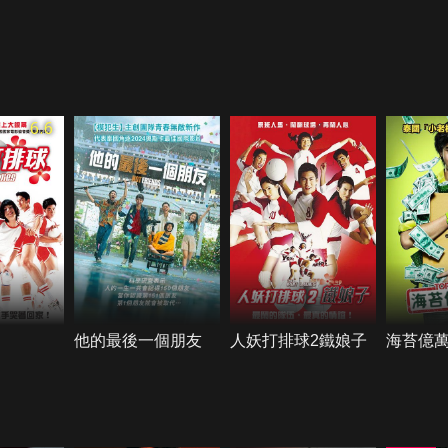
6.6
他的最後一個朋友
人妖打排球2鐵娘子
海苔億