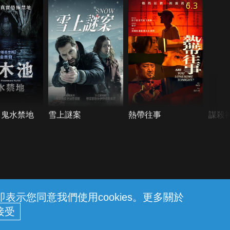
6.3
：鬼水禁地
雪上謎案
熱帶往事
謀殺
示您同意我們使用cookies。更多關於