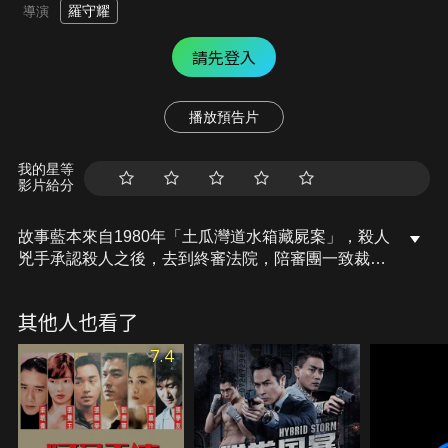
羅守耀
導演
請先登入
播放預告片
我的星等
影片給分
故事藍本來自1980年「土瓜灣道水箱藏屍案」，殺人
兇手承認殺人之後，去到終審法院，陪審團一致裁定
自衛殺人，當庭無罪釋放。跨國販毒調查科警長駱英
財（張兆輝 飾）被捲入受賄事件，被上司馬文超（任
其他人也看了
達華 飾）調至地方警署，由重案組督察張嘉茵（邵美
琪 飾）手上接手調查一宗屍體發現案件。死者胡英勇
7.4
（何華超 飾）屍體被維修工人在舊樓重建工程中發
現，死去已經八年。駱英財鎖定嫌疑犯為爛面超（洪
天明 飾），及死者妻子言鳳萍（陳靜 飾），二人犯
案動機通姦殺人。案件被律政署高級檢控官山度士