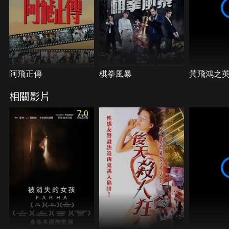
（Joe Junior 飾）質疑。死者生前無惡不作，涉及強
姦、迷姦、販毒及勒索，更觸及駱英財與黑幫大佬肥
威（林雪 飾）的一些不可告人的勾當。在山度士質問
下，駱英財由查案者而變為被調查者。到最後許多令
人奇怪的情節不斷從駱英財的口供裡頭展現。究竟誰
才是真正的殺人兇手？駱英財又是否誣陷好人？又到
了最後為何此件案件無緣無故成為一件懸案？究竟是
阿飛正傳
棋拳風暴
黃飛鴻之
誰人將這一件凶案消失？
相關影片
7.0