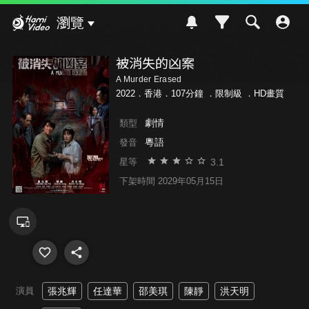
Hami Video
瀏覽
被消失的凶案
A Murder Erased
2022．香港．107分鐘 ．
限制級
．HD畫質
劇情
類型
粵語
發音
3.1
星等
下架時間 2029年05月15日
演員
張兆輝
任達華
邵美琪
陳靜
洪天明