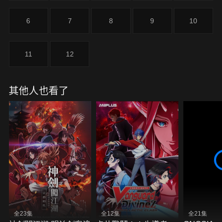
6
7
8
9
10
11
12
其他人也看了
全23集
全12集
全21集