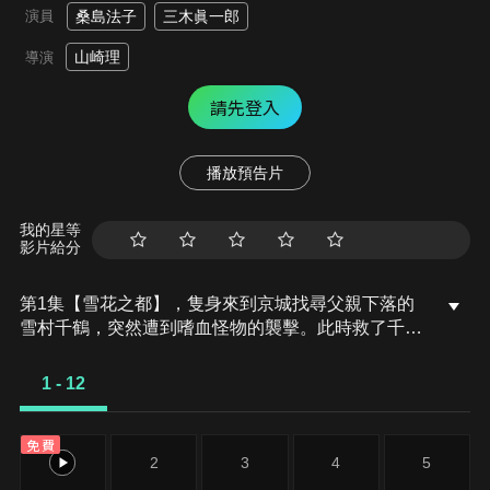
演員
桑島法子
三木眞一郎
山崎理
導演
請先登入
播放預告片
我的星等
影片給分
第1集【雪花之都】，隻身來到京城找尋父親下落的
雪村千鶴，突然遭到嗜血怪物的襲擊。此時救了千鶴
一命的，正是讓人聞之色變的新選組成員——沖田總
司、齋藤一與土方歲三。
1 - 12
免費
1
2
3
4
5