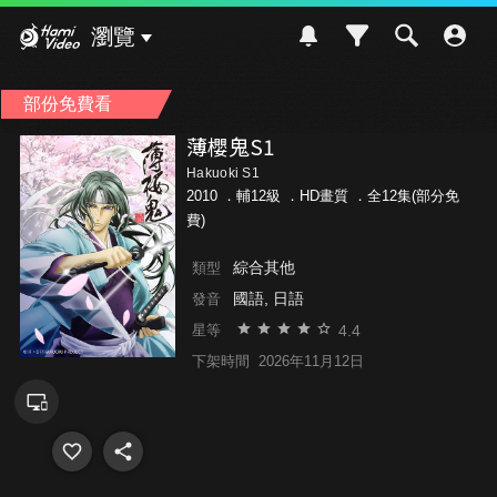
Hami Video
瀏覽
部份免費看
薄櫻鬼S1
Hakuoki S1
2010 ．
輔12級
．HD畫質 ．全12集(部分免
費)
綜合其他
類型
國語, 日語
發音
4.4
星等
下架時間
2026年11月12日