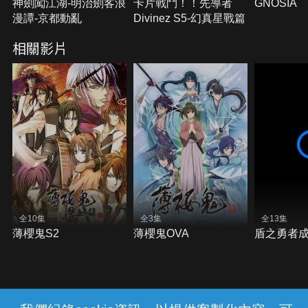
神劍闖江湖-明治劍客浪
卡片戰鬥！！先導者
GNOSIA
漫譚-京都動亂
Divinez S5-幻真星戰篇
相關影片
全10集
全3集
全13集
薄櫻鬼S2
薄櫻鬼OVA
盾之勇者成