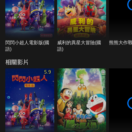
閃閃小超人電影版(國
威利的異星大冒險(國
熊熊大作
語)
語)
相關影片
5.9