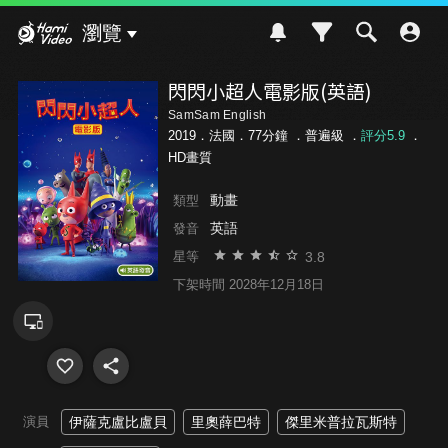
Hami Video
瀏覽
閃閃小超人電影版(英語)
SamSam English
2019．法國．77分鐘 ．
普遍級
．
評分5.9
．
HD畫質
動畫
類型
英語
發音
3.8
星等
下架時間 2028年12月18日
演員
伊薩克盧比盧貝
里奧薛巴特
傑里米普拉瓦斯特