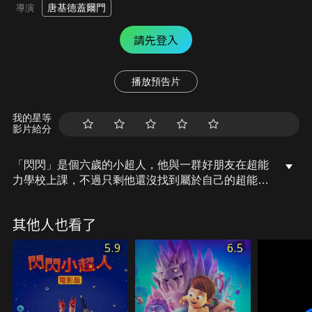
唐基德蓋爾門
導演
請先登入
播放預告片
我的星等
影片給分
「閃閃」是個六歲的小超人，他與一群好朋友在超能
力學校上課，不過只剩他還沒找到屬於自己的超能
力…。在這個宇宙中，有一個邪惡的馬斯星球。馬斯
國王密謀一個計劃，打算讓所有的小孩從此失去笑
其他人也看了
容。某天，超能力學校突然出現小女孩梅格，閃閃和
她變成了好搭檔。閃閃與梅格要如何攜手打倒馬斯國
5.9
6.5
王、保護宇宙呢？