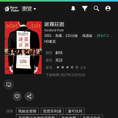
Hami Video
瀏覽
謎霧莊園
Gosford Park
2001．美國．131分鐘 ．
保護級
．
評分7.2
．
HD畫質
劇情
類型
英語
發音
3.9
星等
下架時間 2027年12月31日
演員
瑪姬史密斯
雷恩菲利浦
邁可坎邦