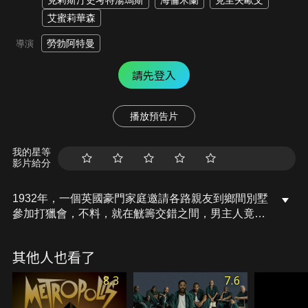
克莉斯汀史考特湯瑪斯
海倫米蘭
克里夫歐文
艾蜜莉華森
勞勃阿特曼
導演
請先登入
播放預告片
我的星等
影片給分
1932年，一個英國豪門家庭邀請各路親友到鄉間別墅
參加打獵會，不料，就在觥籌交錯之間，男主人竟然
被殺害了！隨著調查的進行，現場的名流和僕役們不
為人知的祕密陸續曝光，究竟誰才是真正的兇手呢？
其他人也看了
8.3
7.6