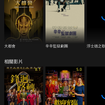
大都會
辛辛監獄劇團
浮士德之
相關影片
8.1
5.0