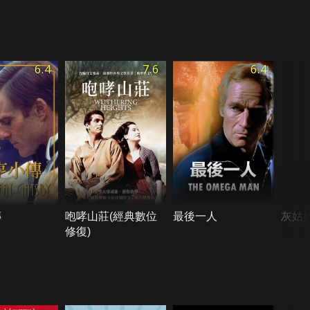
6.4
7.6
6.4
傳
咆哮山莊(經典數位
最後一人
灰姑
修復)