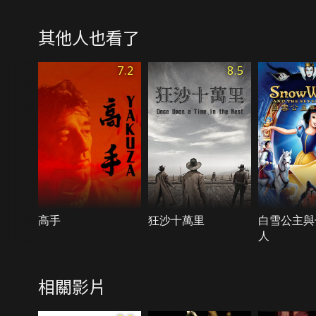
其他人也看了
7.2
8.5
高手
狂沙十萬里
白雪公主與
人
相關影片