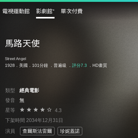
電視運動館
影劇館⁺
單次付費
馬路天使
Street Angel
1928．美國．101分鐘 ．
普遍級
．
評分7.3
．HD畫質
類型
經典電影
發音
無
星等
4.3
下架時間 2034年12月31日
演員
查爾斯法雷爾
珍妮蓋諾