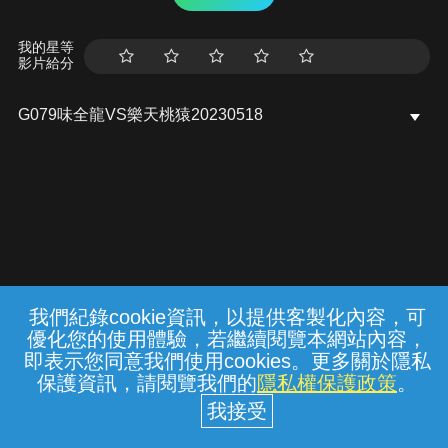
我的星等
影片給分
G079味全龍VS樂天桃猿20230518
我們紀錄cookie資訊，以提供客製化內容，可
{{notifyMsg}}
優化您的使用體驗，若繼續閱覽本網站內容，
常見問題
線上客服
服務條款
隱私權保護
即表示您同意我們使用cookies。更多關於隱私
保護資訊，請閱覽我們的
隱私權保護政策
。
中華電信股份有限公司個人家庭分公司
(統一編號：96979949) © 2026