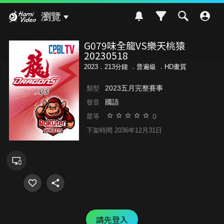
Hami Video
瀏覽
G079味全龍VS樂天桃猿
20230518
2023．213分鐘 ．
普遍級
．HD畫質
2023五月完整賽事
類型
國語
發音
0
星等
下架時間 2036年12月31日
請先登入