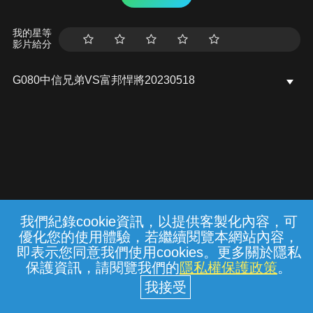
我的星等
影片給分
G080中信兄弟VS富邦悍將20230518
我們紀錄cookie資訊，以提供客製化內容，可
{{notifyMsg}}
優化您的使用體驗，若繼續閱覽本網站內容，
常見問題
線上客服
服務條款
隱私權保護
即表示您同意我們使用cookies。更多關於隱私
保護資訊，請閱覽我們的
隱私權保護政策
。
中華電信股份有限公司個人家庭分公司
(統一編號：96979949) © 2026