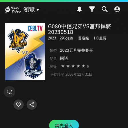
Hami Video
瀏覽
G080中信兄弟VS富邦悍將
20230518
2023．296分鐘 ．
普遍級
．HD畫質
2023五月完整賽事
類型
國語
發音
5
星等
下架時間 2036年12月31日
請先登入