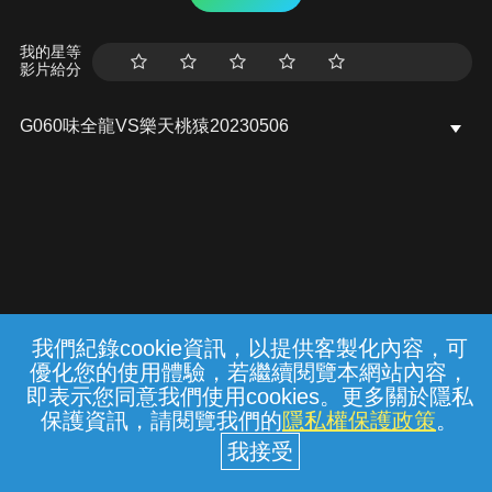
我的星等
影片給分
G060味全龍VS樂天桃猿20230506
我們紀錄cookie資訊，以提供客製化內容，可
{{notifyMsg}}
優化您的使用體驗，若繼續閱覽本網站內容，
常見問題
線上客服
服務條款
隱私權保護
即表示您同意我們使用cookies。更多關於隱私
保護資訊，請閱覽我們的
隱私權保護政策
。
中華電信股份有限公司個人家庭分公司
(統一編號：96979949) © 2026