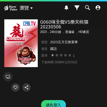
Hami Video
瀏覽
G060味全龍VS樂天桃猿
20230506
2023．246分鐘 ．
普遍級
．HD畫質
2023五月完整賽事
類型
國語
發音
1
星等
下架時間 2036年12月31日
請先登入