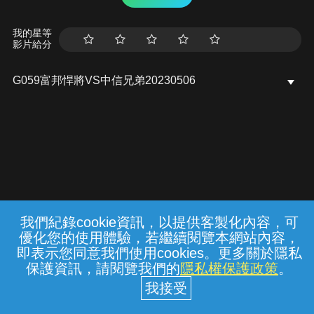
我的星等
影片給分
G059富邦悍將VS中信兄弟20230506
我們紀錄cookie資訊，以提供客製化內容，可
{{notifyMsg}}
優化您的使用體驗，若繼續閱覽本網站內容，
常見問題
線上客服
服務條款
隱私權保護
即表示您同意我們使用cookies。更多關於隱私
保護資訊，請閱覽我們的
隱私權保護政策
。
中華電信股份有限公司個人家庭分公司
(統一編號：96979949) © 2026