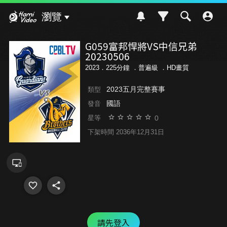
Hami Video
瀏覽
G059富邦悍將VS中信兄弟
20230506
2023．225分鐘 ．
普遍級
．HD畫質
2023五月完整賽事
類型
國語
發音
0
星等
下架時間 2036年12月31日
請先登入